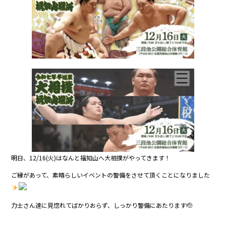
b
o
o
k
明日、12/16(火)はなんと福知山へ大相撲がやってきます！
ご縁があって、素晴らしいイベントの警備をさせて頂くことになりました
力士さん達に見惚れてばかりおらず、しっかり警備にあたります🫡