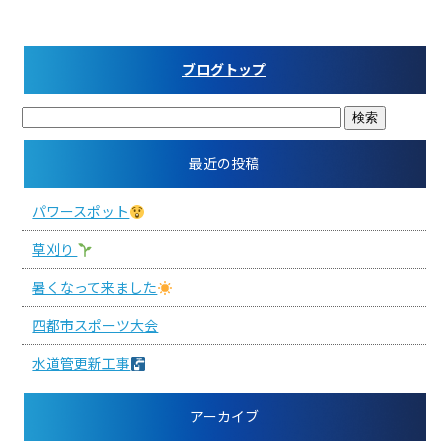
ブログトップ
最近の投稿
パワースポット
草刈り‪
暑くなって来ました
四都市スポーツ大会
水道管更新工事
アーカイブ